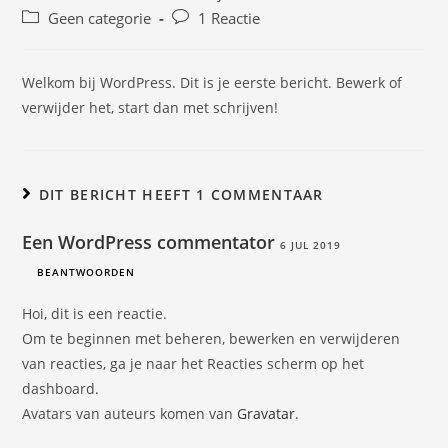
auteur:
gepubliceerd
Berichtcategorie:
Bericht
Geen categorie
1 Reactie
op:
reacties:
Welkom bij WordPress. Dit is je eerste bericht. Bewerk of
verwijder het, start dan met schrijven!
DIT BERICHT HEEFT 1 COMMENTAAR
Een WordPress commentator
6 JUL 2019
BEANTWOORDEN
Hoi, dit is een reactie.
Om te beginnen met beheren, bewerken en verwijderen
van reacties, ga je naar het Reacties scherm op het
dashboard.
Avatars van auteurs komen van
Gravatar
.