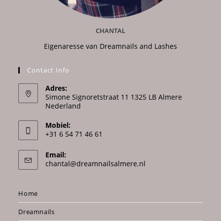
CHANTAL
Eigenaresse van Dreamnails and Lashes
Contact Info
Adres:
Simone Signoretstraat 11 1325 LB Almere
Nederland
Mobiel:
+31 6 54 71 46 61‬
Email:
Opens
chantal@dreamnailsalmere.nl
in
your
application
Home
Dreamnails