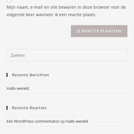
om
URL
Mijn naam, e-mail en site bewaren in deze browser voor de
te
in
volgende keer wanneer ik een reactie plaats.
kunnen
(optioneel)
reageren
Zoek
naar:
Recente Berichten
Hallo wereld.
Recente Reacties
Een WordPress commentator
op
Hallo wereld.