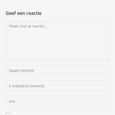
Geef een reactie
Reactie
Vul
je
(gebruikers)naam
Vul
in
je
om
e-
Vul
te
mail
je
reageren
in
website